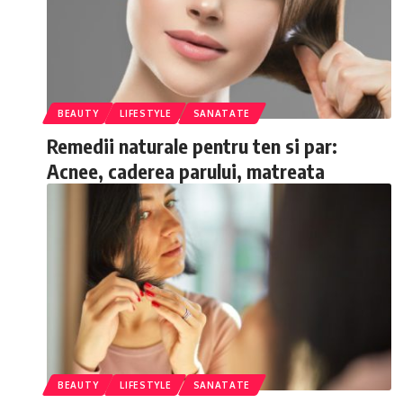
BEAUTY
LIFESTYLE
SANATATE
Remedii naturale pentru ten si par:
Acnee, caderea parului, matreata
BEAUTY
LIFESTYLE
SANATATE