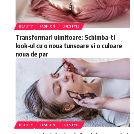
BEAUTY
FASHION
LIFESTYLE
Transformari uimitoare: Schimba-ti
look-ul cu o noua tunsoare si o culoare
noua de par
BEAUTY
FASHION
LIFESTYLE