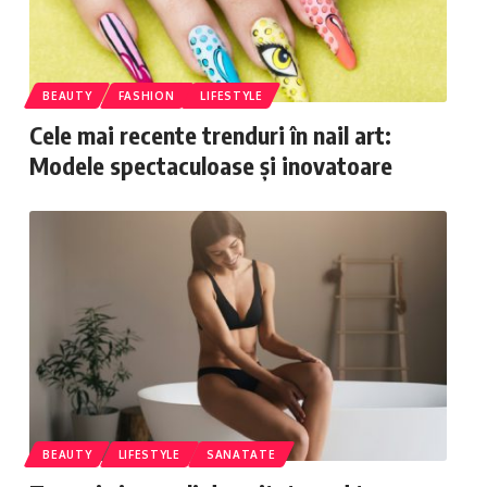
BEAUTY
FASHION
LIFESTYLE
Cele mai recente trenduri în nail art:
Modele spectaculoase și inovatoare
BEAUTY
LIFESTYLE
SANATATE