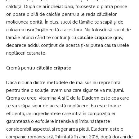
călduță. După ce ai încheiat baia, folosește o piatră ponce
ori poate o pilă de călcâie pentru a le reda călcâielor
moliciunea dorită. În plus, sucul de lămâie te scapă și de
culoarea ușor îngălbenită a acestora. Nu folosi însă sucul de
lămâie atunci când te confrunți cu
călcâie crăpate
grav,
deoarece acidul conținut de acesta ți-ar putea cauza unele
neplăceri cutanate.
Cremă pentru
călcâie crăpate
Dacă niciuna dintre metodele de mai sus nu reprezintă
pentru tine o soluție, avem una care sigur te va mulțumi.
Crema cu uree, vitamina A și E de la Eladerm este cea care
te va scăpa sigur de această neplăcere. Ea este foarte
eficientă, iar ingredientele care intră în compoziția ei
garantează o exfoliere intensivă și îmbunătățeste
considerabil aspectul și regenarea pielii. Eladerm este o
companie românească, înființată în anul 2016, după doi ani de