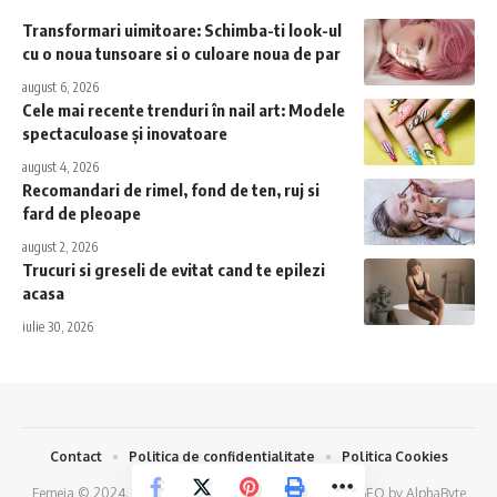
Transformari uimitoare: Schimba-ti look-ul
cu o noua tunsoare si o culoare noua de par
august 6, 2026
Cele mai recente trenduri în nail art: Modele
spectaculoase și inovatoare
august 4, 2026
Recomandari de rimel, fond de ten, ruj si
fard de pleoape
august 2, 2026
Trucuri si greseli de evitat cand te epilezi
acasa
iulie 30, 2026
Contact
Politica de confidentialitate
Politica Cookies
Femeia © 2024.
Creare Magazin Online
si
Optimizare SEO
by
AlphaByte