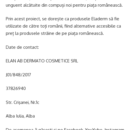
unguent alcătuite din compuși noi pentru piața românească.
Prin acest proiect, se dorește ca produsele Eladerm să fie
utilizate de către toți românii, fiind alternative accesibile ca
preț la produsele străine de pe piața românească.
Date de contact:
ELAN AB DERMATO COSMETICE SRL
J01/848/2017
37826940
Str. Crişanei, Nr.1c
Alba Iulia, Alba
De asemenea, îi găsești și pe Facebook, YouYube, Instagram