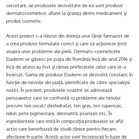
cercetare, iar produsele dezvoltate de ea sunt produse
dermatocosmetice, aflate la granița dintre medicament și
produs cosmetic.
Acest proiect s-a născut din dorința unui tânăr farmacist de
a crea produse formulate corect și care să acționeze țintit
asupra unor probleme ale pielii. Dermato-cosmeticele
Eladerm se găsesc pe piața din România încă din anul 2016 și
încă de atunci au fost și rămas preferatele celor care le-a
încercat. Gama de produse Eladerm se dezvoltă constant, în
funcție de nevoile din piață, identificate de către specialiștii
nostri. În prezent, produsele noastre se adresează
persoanelor care se confruntă cu probleme ale tenului
precum: ten uscat/ deshidratat, ten gras, ten cuperozic,
riduri, pete pigmentare, dermatită, psoriazis etc. În
ingredientele care intră în compoziția produselor se află
activi care beneficiază de studii clinice pentru fiecare
afecțiune în parte. Acești activi sunt încorporați în baze de