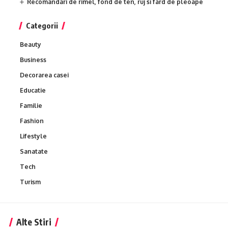
Recomandari de rimel, fond de ten, ruj si fard de pleoape
Categorii
Beauty
Business
Decorarea casei
Educatie
Familie
Fashion
Lifestyle
Sanatate
Tech
Turism
Alte Stiri