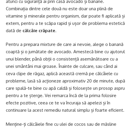
atunci cu siguranță ai prin casă avocado și banane.
Combinația dintre cele două nu este doar una plină de
vitamine și minerale pentru organism, dar poate fi aplicată și
extern, pentru a te scăpa rapid și ușor de problema estetică
dată de
călcâie crăpate
.
Pentru a prepara mixture de care ai nevoie, alege o banană
coaptă și o jumătate de avocado. Amestecă bine cu ajutorul
unui blender, până obții o consistență asemănătoare cu a
unei smântâni mai groase. Înainte de culcare, sau când ai
ceva clipe de răgaz, aplică această cremă pe călcâiele cu
probleme, lasă să acționeze aproximativ 20 de minute, după
care spală-te bine cu apă caldă și folosește un prosop aspru
pentru a te șterge. Vei remarca încă de la prima folosire
efecte pozitive, ceea ce te va încuraja să apelezi și în
continuare la acest remediu natural simplu și foarte eficient.
Menține-ți călcâiele fine cu ulei de cocos sau de măsline