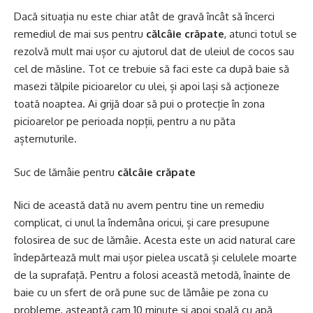
Dacă situația nu este chiar atât de gravă încât să încerci
remediul de mai sus pentru
călcâie crăpate
, atunci totul se
rezolvă mult mai ușor cu ajutorul dat de uleiul de cocos sau
cel de măsline. Tot ce trebuie să faci este ca după baie să
masezi tălpile picioarelor cu ulei, și apoi lași să acționeze
toată noaptea. Ai grijă doar să pui o protecție în zona
picioarelor pe perioada nopții, pentru a nu păta
așternuturile.
Suc de lămâie pentru
călcâie crăpate
Nici de această dată nu avem pentru tine un remediu
complicat, ci unul la îndemâna oricui, și care presupune
folosirea de suc de lămâie. Acesta este un acid natural care
îndepărtează mult mai ușor pielea uscată și celulele moarte
de la suprafață. Pentru a folosi această metodă, înainte de
baie cu un sfert de oră pune suc de lămâie pe zona cu
probleme, așteaptă cam 10 minute și apoi spală cu apă