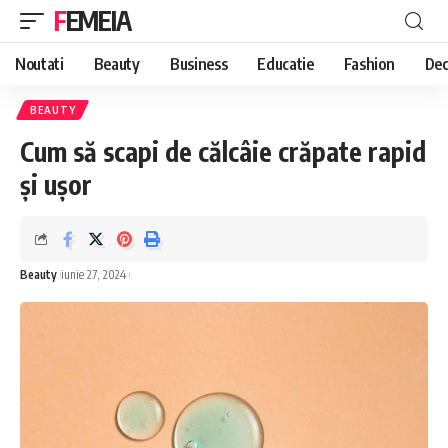
FEMEIA
Noutati
Beauty
Business
Educatie
Fashion
Dec
BEAUTY
Cum să scapi de călcâie crăpate rapid
și ușor
Beauty
iunie 27, 2024