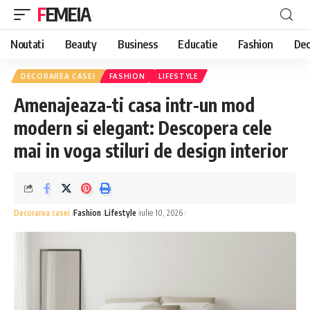
FEMEIA
Noutati
Beauty
Business
Educatie
Fashion
Dec
DECORAREA CASEI
FASHION
LIFESTYLE
Amenajeaza-ti casa intr-un mod
modern si elegant: Descopera cele
mai in voga stiluri de design interior
Decorarea casei
Fashion
Lifestyle
iulie 10, 2026