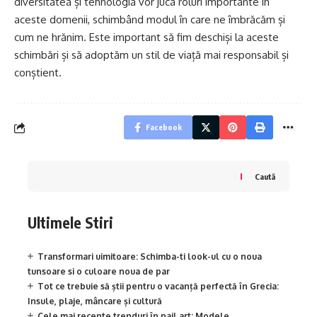
diversitatea și tehnologia vor juca roluri importante în
aceste domenii, schimbând modul în care ne îmbrăcăm și
cum ne hrănim. Este important să fim deschiși la aceste
schimbări și să adoptăm un stil de viață mai responsabil și
conștient.
Facebook
Caută
Ultimele Stiri
Transformari uimitoare: Schimba-ti look-ul cu o noua
tunsoare si o culoare noua de par
Tot ce trebuie să știi pentru o vacanță perfectă în Grecia:
Insule, plaje, mâncare și cultură
Cele mai recente trenduri în nail art: Modele