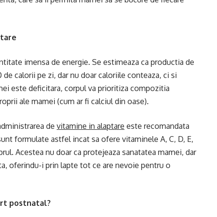
ptare
ntitate imensa de energie. Se estimeaza ca productia de
e calorii pe zi, dar nu doar caloriile conteaza, ci si
i este deficitara, corpul va prioritiza compozitia
roprii ale mamei (cum ar fi calciul din oase).
 administrarea de
vitamine in alaptare
este recomandata
unt formulate astfel incat sa ofere vitaminele A, C, D, E,
uprul. Acestea nu doar ca protejeaza sanatatea mamei, dar
ta, oferindu-i prin lapte tot ce are nevoie pentru o
rt postnatal?