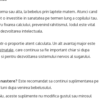
ma sau alta, la bebelus prin laptele matern. Atunci cand
pt o investitie in sanatatea pe termen lung a copilului tau.
fixarea calciului, prevenind rahitismul. Iodul este vital
 dezvoltarea intelectuala.
ntr-o proportie atent calculata. Un alt avantaj major este
stnatale
, care continua sa fie important chiar si dupa
si pentru dezvoltarea sistemului nervos al sugarului.
a nastere?
Este recomandat sa continui suplimentarea pe
6 luni dupa venirea bebelusului.
u, aceste suplimente nu modifica gustul sau mirosul