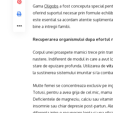
Gama
Oligobs
a fost conceputa special pentr
oferind suportul necesar prin formule echili
este esential sa acordam atentie suplimentar
bine a intregii familii.
Recuperarea organismului dupa efortul n
Corpul unei proaspete mamici trece prin tra
nastere. Indiferent de modul in care a avut l
stare de epuizare profunda. Utilizarea de
vit
la sustinerea sistemului imunitar si la comba
Multe femei se concentreaza exclusiv pe ingr
Totusi, pentru a avea grija de cel mic, mama 
Deficientele de magneziu, calciu sau vitamine
insomnie sau chiar depresie post-partun. A
diferenta intre o recuperare lenta si una efic