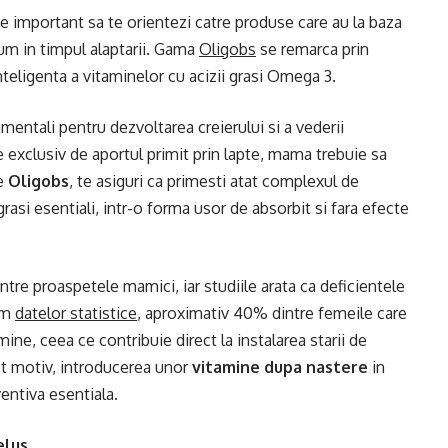
te important sa te orientezi catre produse care au la baza
sum in timpul alaptarii. Gama
Oligobs
se remarca prin
nteligenta a vitaminelor cu acizii grasi Omega 3.
entali pentru dezvoltarea creierului si a vederii
exclusiv de aportul primit prin lapte, mama trebuie sa
de
Oligobs
, te asiguri ca primesti atat complexul de
rasi esentiali, intr-o forma usor de absorbit si fara efecte
re proaspetele mamici, iar studiile arata ca deficientele
orm
datelor statistice
, aproximativ 40% dintre femeile care
mine, ceea ce contribuie direct la instalarea starii de
t motiv, introducerea unor
vitamine dupa nastere
in
entiva esentiala.
elus