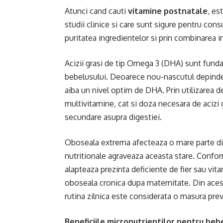
Atunci cand cauti
vitamine postnatale
, es
studii clinice si care sunt sigure pentru con
puritatea ingredientelor si prin combinarea i
Acizii grasi de tip Omega 3 (DHA) sunt fundam
bebelusului. Deoarece nou-nascutul depinde 
aiba un nivel optim de DHA. Prin utilizarea 
multivitamine, cat si doza necesara de acizi g
secundare asupra digestiei.
Oboseala extrema afecteaza o mare parte dint
nutritionale agraveaza aceasta stare. Conf
alapteaza prezinta deficiente de fier sau vita
oboseala cronica dupa maternitate. Din aces
rutina zilnica este considerata o masura prev
Beneficiile micronutrientilor pentru beb