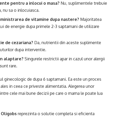
ente pentru a inlocui o masa?
Nu, suplimentele trebuie
, nu sa o inlocuiasca.
dministrarea de vitamine dupa nastere?
Majoritatea
ui de energie dupa primele 2-3 saptamani de utilizare
ie de cezariana?
Da, nutrientii din aceste suplimente
uturilor dupa interventie.
in alaptare?
Singurele restrictii apar in cazul unor alergii
sunt rare.
olul ginecologic de dupa 6 saptamani. Ea este un proces
i ales in ceea ce priveste alimentatia. Alegerea unor
intre cele mai bune decizii pe care o mama le poate lua
e
Oligobs
reprezinta o solutie completa si eficienta